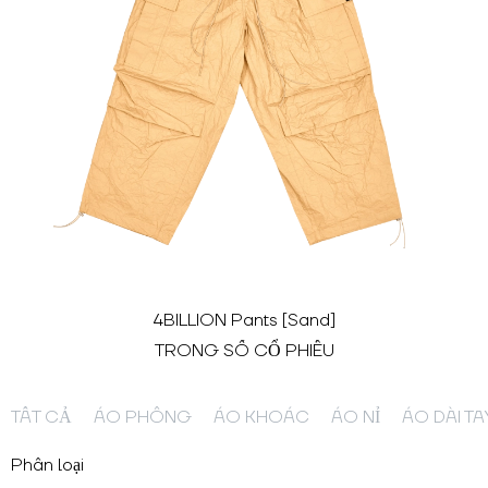
4BILLION Pants [Sand]
TRONG SỐ CỔ PHIẾU
TẤT CẢ
ÁO PHÔNG
ÁO KHOÁC
ÁO NỈ
ÁO DÀI TA
Phân loại