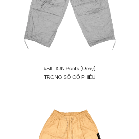
4BILLION Pants [Grey]
TRONG SỐ CỔ PHIẾU