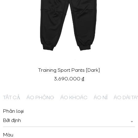
Training Sport Pants [Dark]
3.690.000 ₫
TẤT CẢ
ÁO PHÔNG
ÁO KHOÁC
ÁO NỈ
ÁO DÀI TA
Phân loại
Bởi định
Màu