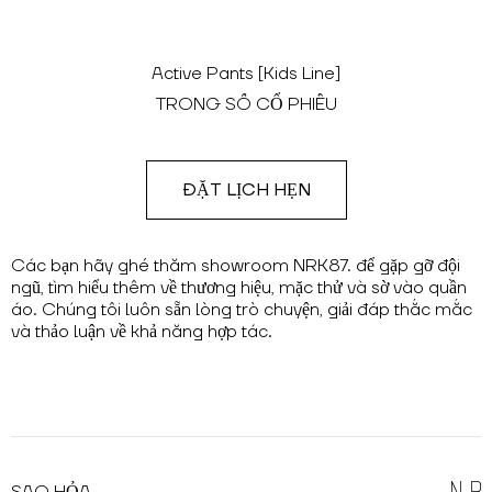
Active Pants [Kids Line]
TRONG SỐ CỔ PHIẾU
ĐẶT LỊCH HẸN
Các bạn hãy ghé thăm showroom NRK87. để gặp gỡ đội
ngũ, tìm hiểu thêm về thương hiệu, mặc thử và sờ vào quần
áo. Chúng tôi luôn sẵn lòng trò chuyện, giải đáp thắc mắc
và thảo luận về khả năng hợp tác.
SAO HỎA