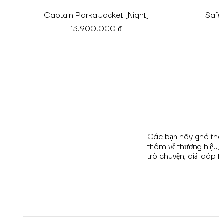
Captain Parka Jacket [Night]
Saf
13.900.000 ₫
Các bạn hãy ghé th
thêm về thương hiệu
trò chuyện, giải đáp