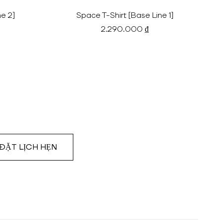
ne 2]
Space T-Shirt [Base Line 1]
2.290.000 ₫
ĐẶT LỊCH HẸN