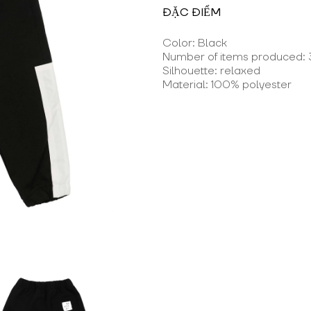
ĐẶC ĐIỂM
Color: Black
Number of items produced: 
Silhouette: relaxed
Material: 100% polyester