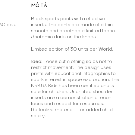
MÔ TẢ
Black sports pants with reflective
30 pcs.
inserts. The pants are made of a thin,
smooth and breathable knitted fabric.
Anatomic darts on the knees.
Limited edition of 30 units per World.
Idea:
Loose cut clothing so as not to
restrict movement. The design uses
prints with educational infographics to
spark interest in space exploration. The
NRK87. Kids has been certified and is
safe for children. Unprinted shoulder
inserts are a demonstration of eco-
focus and respect for resources.
Reflective material - for added child
safety.