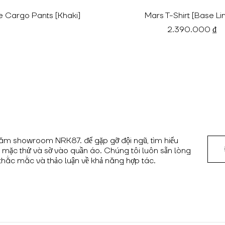
e Cargo Pants [Khaki]
Mars T-Shirt [Base Li
2.390.000 ₫
ăm showroom NRK87. để gặp gỡ đội ngũ, tìm hiểu
, mặc thử và sờ vào quần áo. Chúng tôi luôn sẵn lòng
 thắc mắc và thảo luận về khả năng hợp tác.