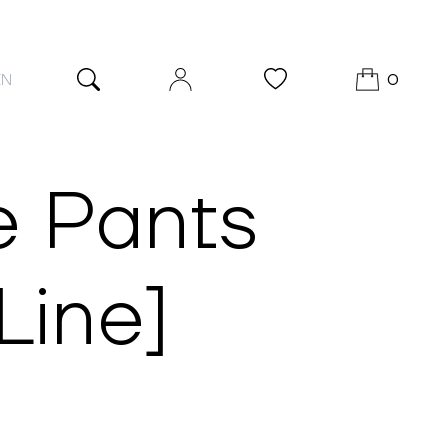
EN
0
e Pants
Line]