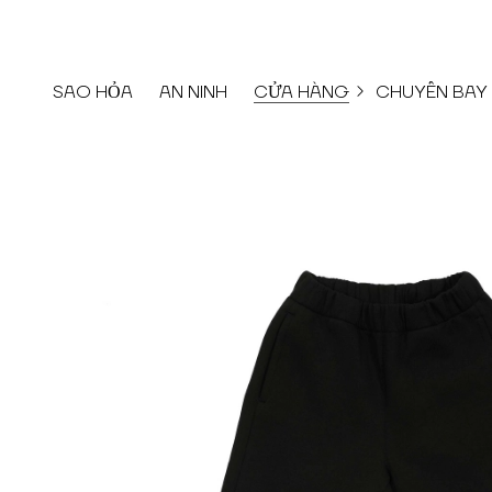
SAO HỎA
AN NINH
CỬA HÀNG
CHUYẾN BAY