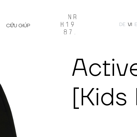
DE
VI
CỨU GIÚP
Tìm kiếm
Activ
[Kids 