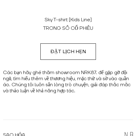
Sky T-shirt [Kids Line]
TRONG SỐ CỔ PHIẾU
ĐẶT LỊCH HẸN
Các bạn hãy ghé thăm showroom NRK87. để gặp gỡ đội
ngũ, tìm hiểu thêm về thương hiệu, mặc thử và sờ vào quần
áo. Chúng tôi luôn sẵn lòng trò chuyện, giải đáp thắc mắc
và thảo luận về khả năng hợp tác.
SAO HỎA