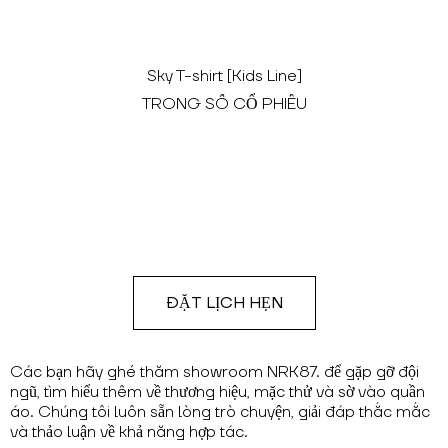
Sky T-shirt [Kids Line]
TRONG SỐ CỔ PHIẾU
ĐẶT LỊCH HẸN
Các bạn hãy ghé thăm showroom NRK87. để gặp gỡ đội
ngũ, tìm hiểu thêm về thương hiệu, mặc thử và sờ vào quần
áo. Chúng tôi luôn sẵn lòng trò chuyện, giải đáp thắc mắc
và thảo luận về khả năng hợp tác.