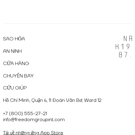
SAO HỎA
AN NINH
CỬA HÀNG
CHUYẾN BAY
CỨU GIÚP
Hồ Chí Minh, Quận 4, 11 Đoàn Văn Bơ, Ward 12
+7 (800) 555-27-21
info@freedomgroupint.com
Tải về những ứng App Store