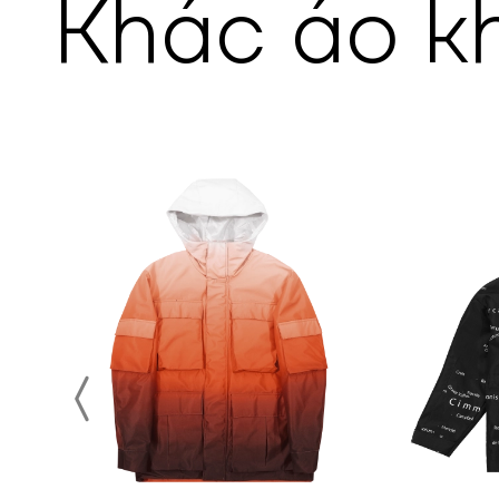
Khác
áo k