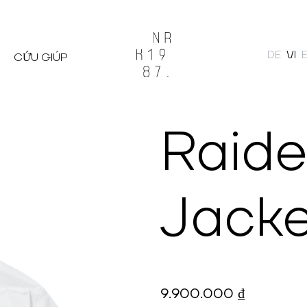
DE
VI
CỨU GIÚP
Tìm kiếm
Raide
Jacke
9.900.000 ₫