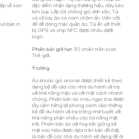
iệp về sao
đặc điểm nhận dạng thương hiệu, dây kéo
kim loại. Lớp lót chống gió đơn sắc. Túi
và cổ tay áo có nam châm ẩn. Viền cắt
và bản in
để dễ dàng mặc quần áo. Túi ẩn với thiết
bị GPS và chip NFC được khâu dưới
logo.
Phiên bản giới hạn
30 chiếc trên toàn
Thế giới.
Ý tưởng
Áo khoác gió anorak được thiết kế theo
dạng bộ đồ của các nhà du hành vũ trụ
với khả năng mặc và cởi một cách nhanh
chóng. Phiên bản áo màu ngọc trai được
lấy cảm hứng từ phong cách của những
bộ đồ du hành vũ trụ trắng như tuyết với
khả năng phản chiếu các tia nắng mặt
trời. Phiên bản áo với hoạ tiết giống bề
mặt sao Hỏa được dựa trên bản đồ thật,
là bản đồ các nhà du hành sử dụng để di