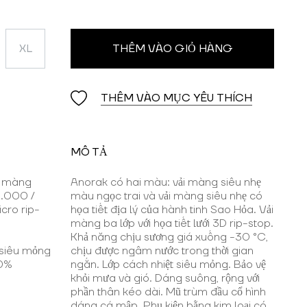
XL
THÊM VÀO GIỎ HÀNG
THÊM VÀO MỤC YÊU THÍCH
MÔ TẢ
r, màng
Anorak có hai màu: vải màng siêu nhẹ
.000 /
màu ngọc trai và vải màng siêu nhẹ có
cro rip-
họa tiết địa lý của hành tinh Sao Hỏa. Vải
màng ba lớp với họa tiết lưới 3D rip-stop.
Khả năng chịu sương giá xuống -30 °C,
 siêu mỏng
chịu được ngâm nước trong thời gian
00%
ngắn. Lớp cách nhiệt siêu mỏng. Bảo vệ
khỏi mưa và gió. Dáng suông, rộng với
phần thân kéo dài. Mũ trùm đầu cổ hình
dáng cá mập. Phụ kiện bằng kim loại có