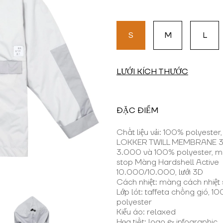
S
M
L
LƯỚI KÍCH THƯỚC
ĐẶC ĐIỂM
Chất liệu vải: 100% polyeste
LOKKER TWILL MEMBRANE 3
3.000 và 100% polyester, mi
stop Màng Hardshell Active
10.000/10.000, lưới 3D
Cách nhiệt: màng cách nhiệt
Lớp lót: taffeta chống gió, 1
polyester
Kiểu áo: relaxed
Họa tiết: logo & infographic