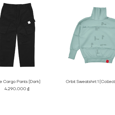
e Cargo Pants [Dark]
Orbit Sweatshirt 1 [Collect
4.290.000 ₫