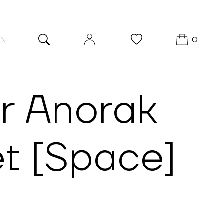
EN
0
r Anorak
t [Space]