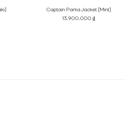
ki]
Captain Parka Jacket [Mint]
13.900.000 ₫