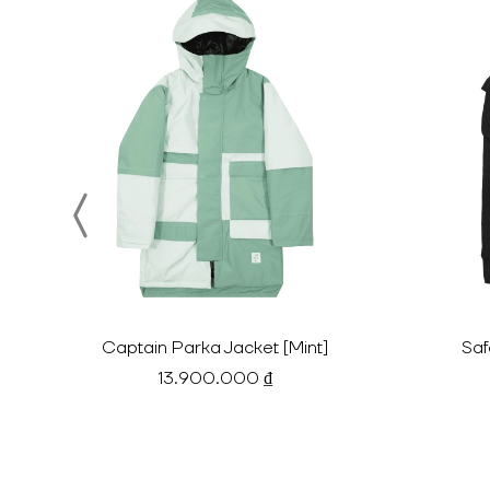
Captain Parka Jacket [Mint]
Saf
13.900.000 ₫