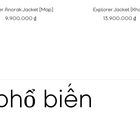
er Anorak Jacket [Map]
Explorer Jacket [Kha
9.900.000 ₫
13.900.000 ₫
phổ biến