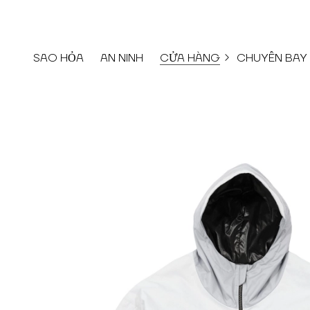
SAO HỎA
AN NINH
CỬA HÀNG
CHUYẾN BAY