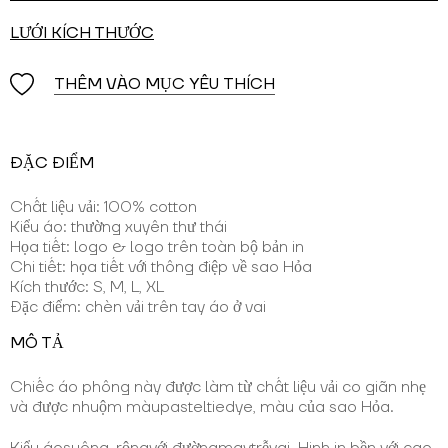
LƯỚI KÍCH THƯỚC
THÊM VÀO MỤC YÊU THÍCH
ĐẶC ĐIỂM
Chất liệu vải: 100% cotton
Kiểu áo: thường xuyên thư thái
Họa tiết: logo & logo trên toàn bộ bản in
Chi tiết: họa tiết với thông điệp về sao Hỏa
Kích thước: S, M, L, XL
Đặc điểm: chèn vải trên tay áo ở vai
MÔ TẢ
Chiếc áo phông này được làm từ chất liệu vải co giãn nhẹ
và được nhuộm màupasteltiedye, màu của sao Hỏa.
Kiểu áosuông, rộngvới đườngmaytrễvai. Hinh in bền với cao