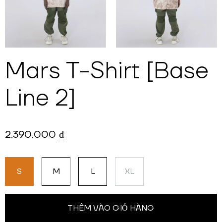
Mars T-Shirt [Base
Line 2]
2.390.000 ₫
S
M
L
XL
THÊM VÀO GIỎ HÀNG