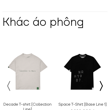
Khác
áo phông
Decade T-shirt [Collection
Space T-Shirt [Base Line 1]
Line]