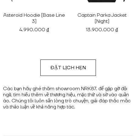
Asteroid Hoodie [Base Line
Captain Parka Jacket
3]
[Night]
4.990.000 ₫
13.900.000 ₫
ĐẶT LỊCH HẸN
Các bạn hãy ghé thăm showroom NRK87. để gặp gỡ đội
ngũ, tìm hiểu thêm về thương hiệu, mặc thử và sờ vào quần
áo. Chúng tôi luôn sẵn lòng trò chuyện, giải đáp thắc mắc
và thảo luận về khả năng hợp tác.