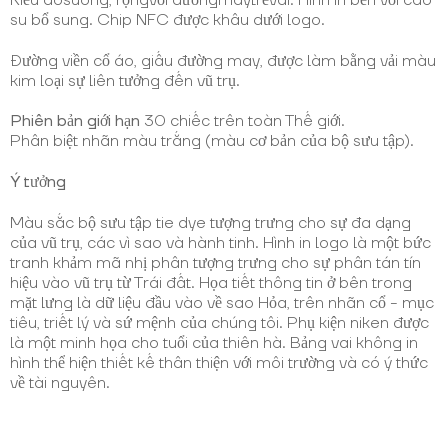
su bổ sung. Chip NFC được khâu dưới logo.
Đường viền cổ áo, giấu đường may, được làm bằng vải màu
kim loại sự liên tưởng đến vũ trụ.
Phiên bản giới hạn
30 chiếc trên toàn Thế giới.
Phân biệt nhãn màu trắng (màu cơ bản của bộ sưu tập).
Ý tưởng
Màu sắc bộ sưu tập tie dye tượng trưng cho sự đa dạng
của vũ trụ, các vì sao và hành tinh. Hình in logo là một bức
tranh khảm mã nhị phân tượng trưng cho sự phân tán tín
hiệu vào vũ trụ từ Trái đất. Họa tiết thông tin ở bên trong
mặt lưng là dữ liệu đầu vào về sao Hỏa, trên nhãn cổ - mục
tiêu, triết lý và sứ mệnh của chúng tôi. Phụ kiện niken được
là một minh họa cho tuổi của thiên hà. Bảng vai không in
hình thể hiện thiết kế thân thiện với môi trường và có ý thức
về tài nguyên.