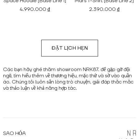
Space Hoodie [Base Line 1]
Mars T-Shirt [Base Line 2]
4.990.000 ₫
2.390.000 ₫
ĐẶT LỊCH HẸN
Các bạn hãy ghé thăm showroom NRK87. để gặp gỡ đội
ngũ, tìm hiểu thêm về thương hiệu, mặc thử và sờ vào quần
áo. Chúng tôi luôn sẵn lòng trò chuyện, giải đáp thắc mắc
và thảo luận về khả năng hợp tác.
SAO HỎA