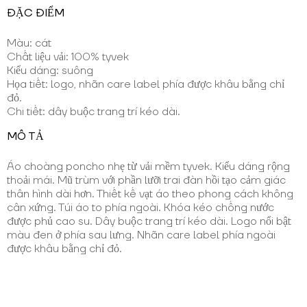
ĐẶC ĐIỂM
Màu: cát
Chất liệu vải: 100% tyvek
Kiểu dáng: suông
Họa tiết: logo, nhãn care label phía được khâu bằng chỉ
đỏ.
Chi tiết: dây buộc trang trí kéo dài.
MÔ TẢ
Áo choàng poncho nhẹ từ vải mềm tyvek. Kiểu dáng rộng
thoải mái. Mũ trùm với phần lưỡi trai đàn hồi tạo cảm giác
thân hình dài hơn. Thiết kế vạt áo theo phong cách không
cân xứng. Túi áo to phía ngoài. Khóa kéo chống nước
được phủ cao su. Dây buộc trang trí kéo dài. Logo nổi bật
màu đen ở phía sau lưng. Nhãn care label phía ngoài
được khâu bằng chỉ đỏ.