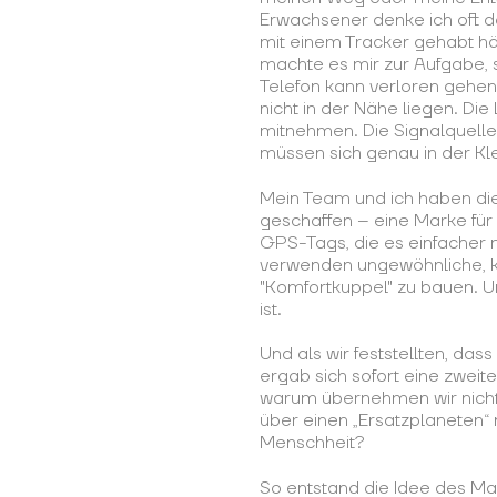
Erwachsener denke ich oft 
mit einem Tracker gehabt hä
machte es mir zur Aufgabe, 
Telefon kann verloren gehen
nicht in der Nähe liegen. D
mitnehmen. Die Signalquell
müssen sich genau in der Kl
Mein Team und ich haben di
geschaffen – eine Marke für 
GPS-Tags, die es einfacher 
verwenden ungewöhnliche, ko
"Komfortkuppel" zu bauen. Un
ist.
Und als wir feststellten, das
ergab sich sofort eine zweit
warum übernehmen wir nicht
über einen „Ersatzplaneten“
Menschheit?
So entstand die Idee des Mar