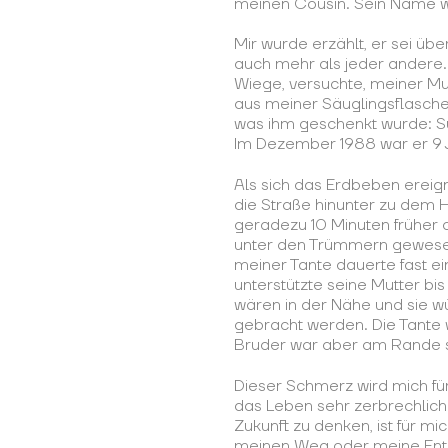
meinen Cousin. Sein Name w
Mir wurde erzählt, er sei übe
auch mehr als jeder andere. 
Wiege, versuchte, meiner Mut
aus meiner Säuglingsflasche,
was ihm geschenkt wurde: Sü
Im Dezember 1988 war er 9 J
Als sich das Erdbeben ereig
die Straße hinunter zu dem 
geradezu 10 Minuten früher
unter den Trümmern gewese
meiner Tante dauerte fast ei
unterstützte seine Mutter bis 
wären in der Nähe und sie wü
gebracht werden. Die Tante 
Bruder war aber am Rande s
Dieser Schmerz wird mich fü
das Leben sehr zerbrechlich 
Zukunft zu denken, ist für m
meinen Weg oder meine Ent