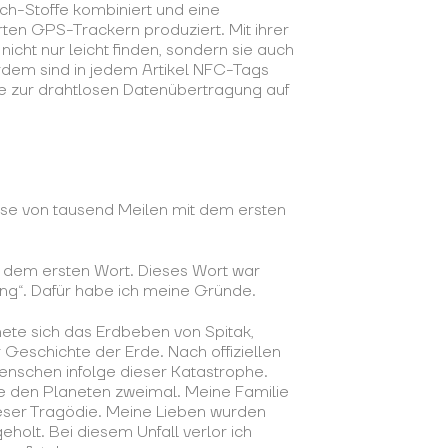
ch-Stoffe kombiniert und eine
erten GPS-Trackern produziert. Mit ihrer
nicht nur leicht finden, sondern sie auch
erdem sind in jedem Artikel NFC-Tags
e zur drahtlosen Datenübertragung auf
eise von tausend Meilen mit dem ersten
 dem ersten Wort. Dieses Wort war
ng“. Dafür habe ich meine Gründe.
ete sich das Erdbeben von Spitak,
 Geschichte der Erde. Nach offiziellen
schen infolge dieser Katastrophe.
e den Planeten zweimal. Meine Familie
eser Tragödie. Meine Lieben wurden
olt. Bei diesem Unfall verlor ich