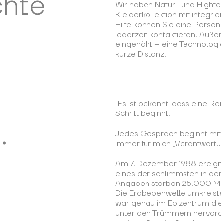
chte
Wir haben Natur- und Highte
Kleiderkollektion mit integri
Hilfe können Sie eine Person 
jederzeit kontaktieren. Auß
eingenäht – eine Technologi
kurze Distanz.
„Es ist bekannt, dass eine R
Schritt beginnt.
.
Jedes Gespräch beginnt mit
immer für mich „Verantwortu
Am 7. Dezember 1988 ereign
eines der schlimmsten in der
Angaben starben 25.000 Men
Die Erdbebenwelle umkreist
war genau im Epizentrum di
unter den Trümmern hervorgeh