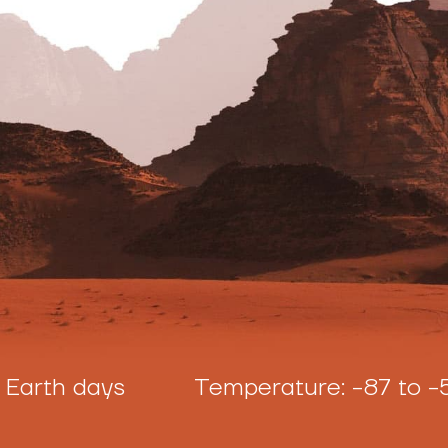
ys Temperature: -87 to -5 °C
Di