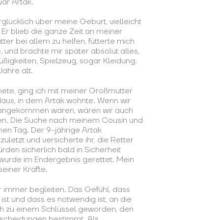
ar Artak.
rglücklich über meine Geburt, vielleicht
Er blieb die ganze Zeit an meiner
ter bei allem zu helfen, fütterte mich
 und brachte mir später absolut alles,
ßigkeiten, Spielzeug, sogar Kleidung.
ahre alt.
nete, ging ich mit meiner Großmutter
Haus, in dem Artak wohnte. Wenn wir
 angekommen wären, wären wir auch
n. Die Suche nach meinem Cousin und
nen Tag. Der 9-jährige Artak
zuletzt und versicherte ihr, die Retter
rden sicherlich bald in Sicherheit
wurde im Endergebnis gerettet. Mein
einer Kräfte.
r immer begleiten. Das Gefühl, dass
ist und dass es notwendig ist, an die
ich zu einem Schlüssel geworden, den
scheidungen bestimmt. Als