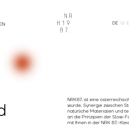
DE
VI
EN
Suche
S
NRK87. ist eine österreichi
d
wurde. Synergie zwischen St
natürliche Materialien und t
an die Prinzipien der Slow-
mit Ihnen in der NRK 87.-Kle