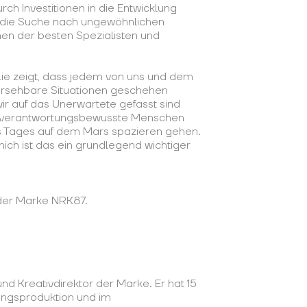
ch Investitionen in die Entwicklung
 die Suche nach ungewöhnlichen
en der besten Spezialisten und
ie zeigt, dass jedem von uns und dem
rsehbare Situationen geschehen
wir auf das Unerwartete gefasst sind
und verantwortungsbewusste Menschen
s Tages auf dem Mars spazieren gehen.
mich ist das ein grundlegend wichtiger
der Marke NRK87.
nd Kreativdirektor der Marke. Er hat 15
dungsproduktion und im