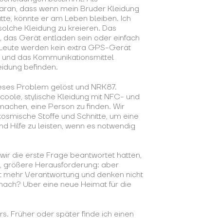
daran, dass wenn mein Bruder Kleidung
tte, könnte er am Leben bleiben. Ich
solche Kleidung zu kreieren. Das
, das Gerät entladen sein oder einfach
ie Leute werden kein extra GPS-Gerät
e und das Kommunikationsmittel
eidung befinden.
eses Problem gelöst und NRK87.
coole, stylische Kleidung mit NFC- und
machen, eine Person zu finden. Wir
smische Stoffe und Schnitte, um eine
d Hilfe zu leisten, wenn es notwendig
s wir die erste Frage beantwortet hatten,
e, größere Herausforderung: aber
 mehr Verantwortung und denken nicht
 nach? Über eine neue Heimat für die
s. Früher oder später finde ich einen