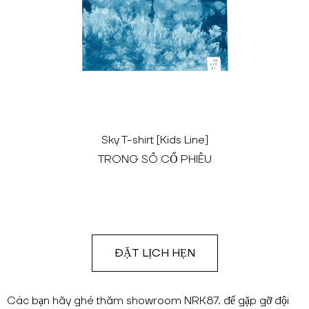
Sky T-shirt [Kids Line]
TRONG SỐ CỔ PHIẾU
ĐẶT LỊCH HẸN
Các bạn hãy ghé thăm showroom NRK87. để gặp gỡ đội