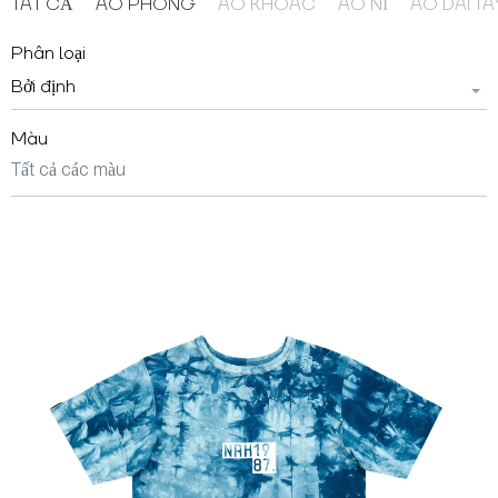
TẤT CẢ
ÁO PHÔNG
ÁO KHOÁC
ÁO NỈ
ÁO DÀI TA
Phân loại
Bởi định
Màu