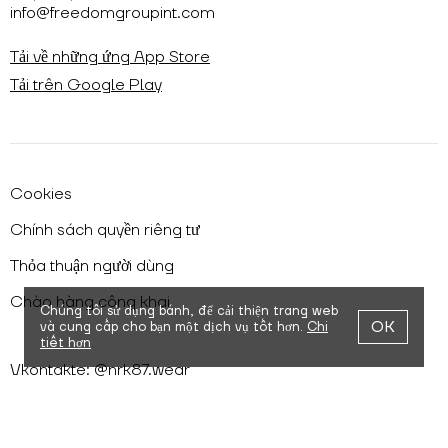
info@freedomgroupint.com
Tải về những ứng App Store
Tải trên Google Play
Cookies
Chính sách quyền riêng tư
Thỏa thuận người dùng
Chào hàng công khai
Chúng tôi sử dụng bánh,
để cải thiện trang web
OK
và cung cấp cho bạn một dịch vụ tốt hơn.
Chi
tiết hơn
Vkontakte: @nrk87.wear
Telegram: @nrk87wear