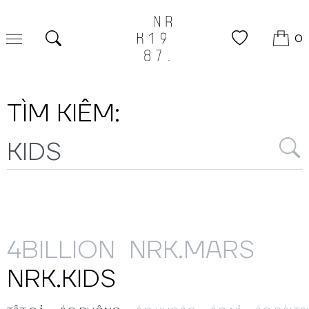
0
Tìm kiếm
TÌM KIẾM:
4BILLION
NRK.MARS
NRK.KIDS