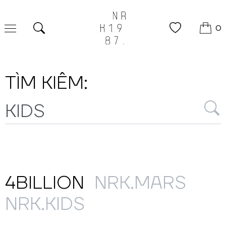
0
Tìm kiếm
TÌM KIẾM:
4BILLION
NRK.MARS
NRK.KIDS