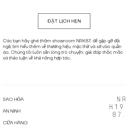
ĐẶT LỊCH HẸN
Các bạn hãy ghé thăm showroom NRK87. để gặp gỡ đội
ngũ, tìm hiểu thêm về thương hiệu, mặc thử và sờ vào quần
áo. Chúng tôi luôn sẵn lòng trò chuyện, giải đáp thắc mắc
và thảo luận về khả năng hợp tác.
SAO HỎA
AN NINH
CỬA HÀNG