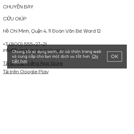
CHUYẾN BAY
CỨU GIÚP
Hồ Chí Minh, Quận 4, 11 Đoàn Văn Bơ, Ward 12
+7 (800) 555-27-21
info@freedomgroupint.com
Chúng tôi sử dụng bánh,
để cải thiện trang web
OK
và cung cấp cho bạn một dịch vụ tốt hơn.
Chi
tiết hơn
Tải về những ứng App Store
Tải trên Google Play
Cookies
Chính sách quyền riêng tư
Thỏa thuận người dùng