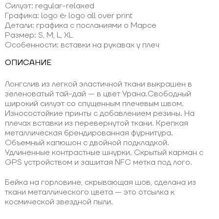
Силуэт: regular-relaxed
Графика: logo & logo all over print
Детали: графика с посланиями о Марсе
Размер: S, M, L, XL
Особенности: вставки на рукавах у плеч
ОПИСАНИЕ
Лонгслив из легкой эластичной ткани выкрашен в
зеленоватый тай-дай — в цвет Урана.Свободный
широкий силуэт со спущенным плечевым швом.
Износостойкие принты с добавлением резины. На
плечах вставки из перевернутой ткани. Крепкая
металлическая брендированная фурнитура.
Объемный капюшон с двойной подкладкой.
Удлиненные контрастные шнурки. Скрытый карман с
GPS устройством и зашитая NFC метка под лого.
Бейка на горловине, скрывающая шов, сделана из
ткани металлического цвета — это отсылка к
космической звездной пыли.