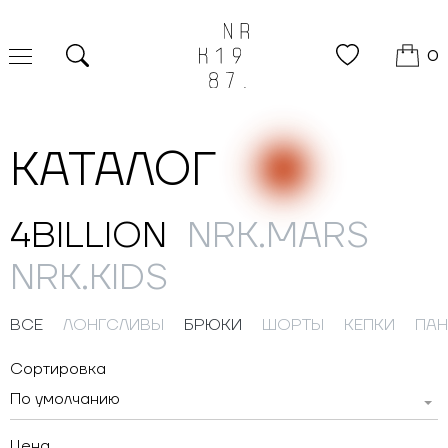
0
Поиск
КАТАЛОГ
4BILLION
NRK.MARS
NRK.KIDS
ВСЕ
ЛОНГСЛИВЫ
БРЮКИ
ШОРТЫ
КЕПКИ
ПА
Сортировка
По умолчанию
Цена