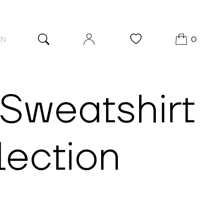
EN
0
 Sweatshirt
lection