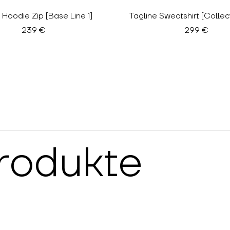
Hoodie Zip [Base Line 1]
Tagline Sweatshirt [Collect
239 €
299 €
rodukte