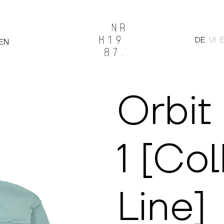
DE
VI
EN
Suche
Orbit
1 [Col
Line]