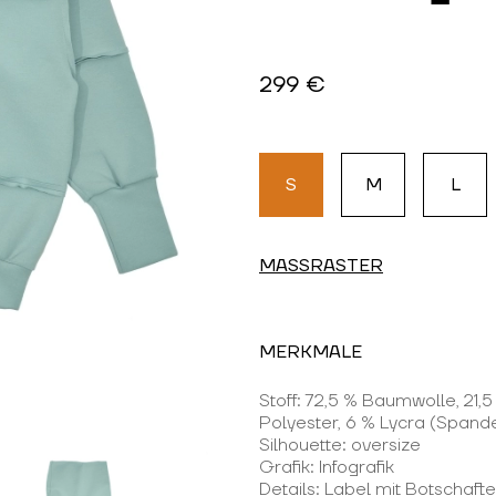
299 €
S
M
L
MASSRASTER
MERKMALE
Stoff: 72,5 % Baumwolle, 21,5
Polyester, 6 % Lycra (Spand
Silhouette: oversize
Grafik: Infografik
Details: Label mit Botschaft