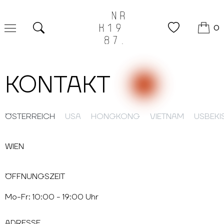
0
Suche
KONTAKT
ÖSTERREICH
USA
HONGKONG
VIETNAM
USBEKI
WIEN
ÖFFNUNGSZEIT
Mo-Fr: 10:00 - 19:00 Uhr
ADRESSE