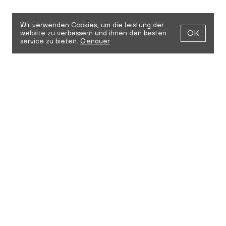
Wir verwenden Cookies,
um die leistung der
OK
website zu verbessern und ihnen den besten
service zu bieten.
Genauer
TERMIN BEKOMMEN
Besuchen Sie den NRK 87. Showroom, um das Team
kennenzulernen, mehr über die Marke zu erfahren,
Kleidung anzuprobieren und anzufassen. Wir würden uns
freuen,mit Ihnen zu plaudern, Fragen zu beantworten und
eine mögliche Zusammenarbeit zu besprechen.