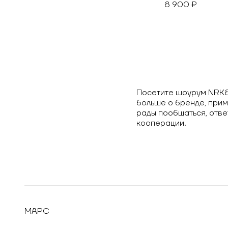
8 900 ₽
Посетите шоурум NRK87
больше о бренде, прим
рады пообщаться, отве
кооперации.
МАРС