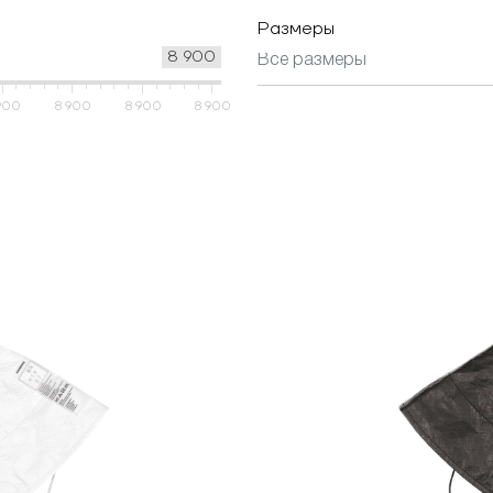
Размеры
8 900
900
8 900
8 900
8 900