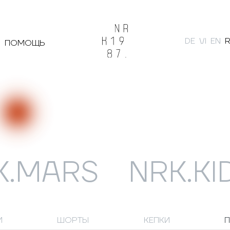
DE
VI
EN
ПОМОЩЬ
Поиск
K.MARS
NRK.KI
И
ШОРТЫ
КЕПКИ