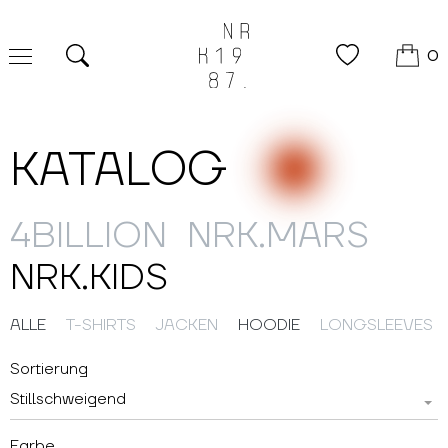
0
Suche
KATALOG
4BILLION
NRK.MARS
NRK.KIDS
ALLE
T-SHIRTS
JACKEN
HOODIE
LONGSLEEVES
Sortierung
Stillschweigend
Farbe