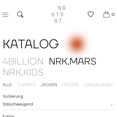
0
Suche
KATALOG
4BILLION
NRK.MARS
NRK.KIDS
ALLE
T-SHIRTS
JACKEN
HOODIE
LONGSLEEVES
Sortierung
Stillschweigend
Farbe