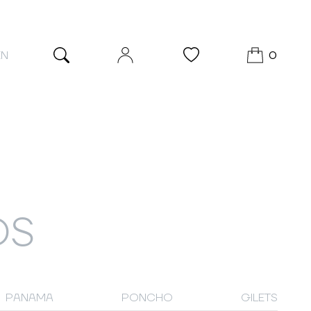
EN
0
DS
PANAMA
PONCHO
GILETS