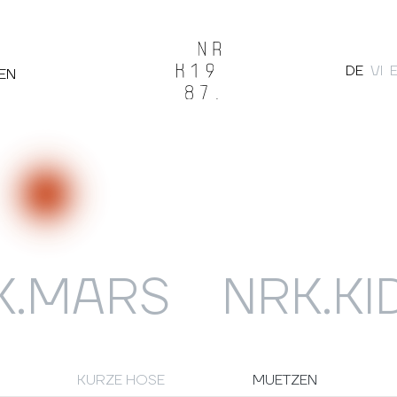
DE
VI
EN
Suche
K.MARS
NRK.KI
KURZE HOSE
MUETZEN